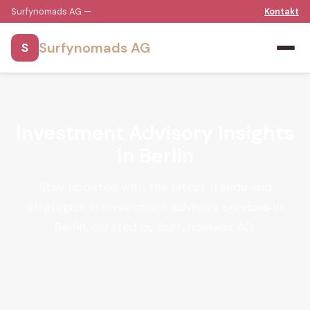
Surfynomads AG —
Kontakt
Surfynomads AG
S
Investment Advisory Insights
in Berlin
Stay updated with the latest trends and
strategies in investment advisory services in
Berlin, curated by Surfynomads AG.