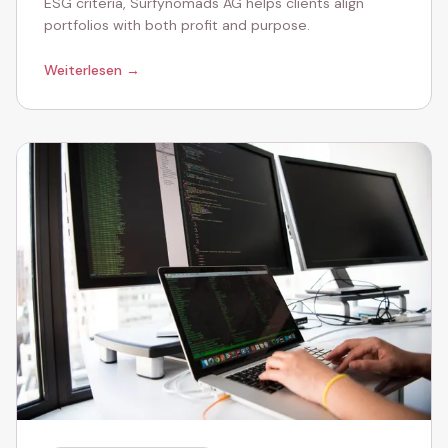
ESG criteria, Surfynomads AG helps clients align
portfolios with both profit and purpose.
Weiterlesen →